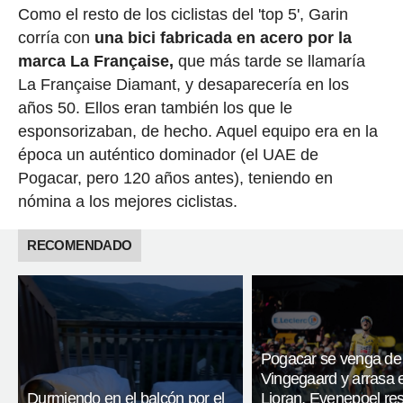
Como el resto de los ciclistas del 'top 5', Garin
corría con
una bici fabricada en acero por la
marca La Française,
que más tarde se llamaría
La Française Diamant, y desaparecería en los
años 50. Ellos eran también los que le
esponsorizaban, de hecho. Aquel equipo era en la
época un auténtico dominador (el UAE de
Pogacar, pero 120 años antes), teniendo en
nómina a los mejores ciclistas.
RECOMENDADO
Pogacar se venga de
Vingegaard y arrasa 
Durmiendo en el balcón por el
Lioran, Evenepoel res