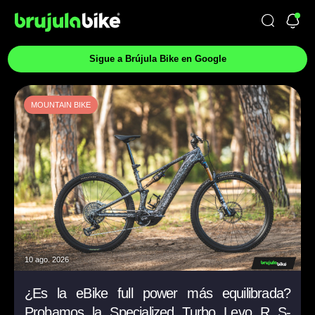
Sigue a Brújula Bike en Google
MOUNTAIN BIKE
10 ago. 2026
¿Es la eBike full power más equilibrada?
Probamos la Specialized Turbo Levo R S-