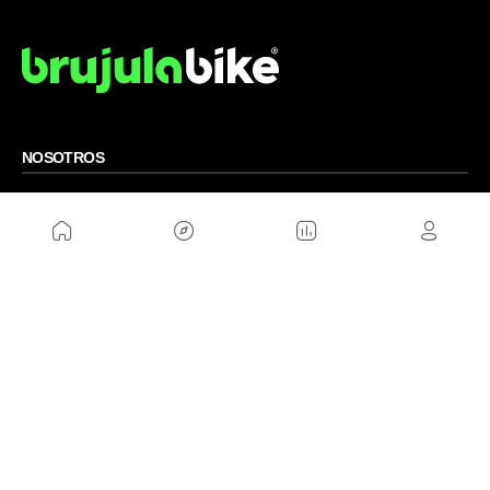
NOSOTROS
Mapa del sitio
Aviso Legal
Anúnciate con nosotros
Política de cookies
Política de privacidad
Contacto
Trabaja con nosotros
WEBS AMIGAS
MusickMag
SÍGUENOS
Suscríbete a nuestro newsletter