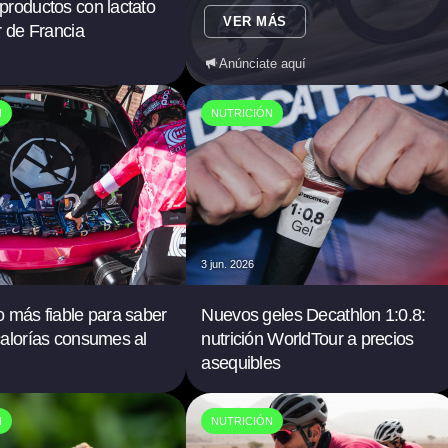
roductos con lactato
VER MÁS
r de Francia
Anúnciate aquí
N
NUTRICIÓN
3 jun. 2026
 más fiable para saber
Nuevos geles Decathlon 1:0.8:
alorías consumes al
nutrición WorldTour a precios
asequibles
N
NUTRICIÓN