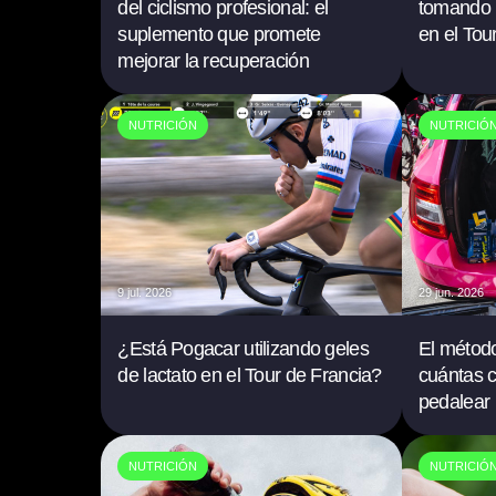
del ciclismo profesional: el
tomando p
suplemento que promete
en el Tou
mejorar la recuperación
NUTRICIÓN
NUTRICIÓ
9 jul. 2026
29 jun. 2026
¿Está Pogacar utilizando geles
El método
de lactato en el Tour de Francia?
cuántas c
pedalear
NUTRICIÓN
NUTRICIÓ