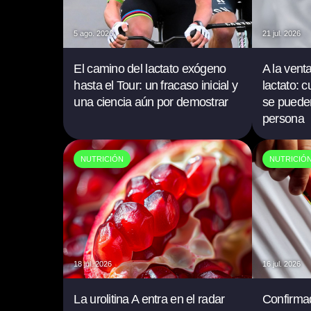
5 ago. 2026
21 jul. 2026
El camino del lactato exógeno
A la vent
hasta el Tour: un fracaso inicial y
lactato: 
una ciencia aún por demostrar
se puede
persona
NUTRICIÓN
NUTRICIÓ
18 jul. 2026
16 jul. 2026
La urolitina A entra en el radar
Confirma