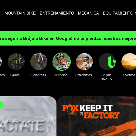
MOUNTAIN BIKE
ENTRENAMIENTO
MECÁNICA
EQUIPAMIENTO 
ara seguir a Brújula Bike en Google: no te pierdas nuestros mejor
tes
Gravel
Ciclocross
Nutrición
Entrevistas
Brújula
Eventos
Bike TV
N