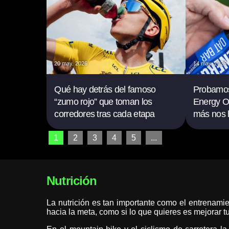
20 may. 2026
14 may. 2026
Qué hay detrás del famoso
Probamos
“zumo rojo” que toman los
Energy Oa
corredores tras cada etapa
más nos 
1
2
3
4
5
...
Nutrición
La nutrición es tan importante como el entrenamien
hacia la meta, como si lo que quieres es mejorar 