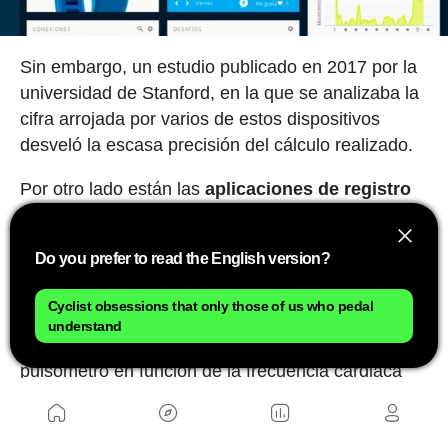
Sin embargo, un estudio publicado en 2017 por la
universidad de Stanford, en la que se analizaba la
cifra arrojada por varios de estos dispositivos
desveló la escasa precisión del cálculo realizado.
Por otro lado están las
aplicaciones de registro
de los entrenamientos
que mejoran esta
precisión, en parte porque su algoritmo de cálculo
Do you prefer to read the English version?
tiene en cuenta muchos más parámetros además
de las propias características del ciclistas como el
Cyclist obsessions that only those of us who pedal
desnivel del recorrido, las condiciones
understand
meteorológicas y los datos proporcionados por el
pulsómetro en función de la frecuencia cardiaca
máxima establecida por el usuario.
El potenciómetro al rescate