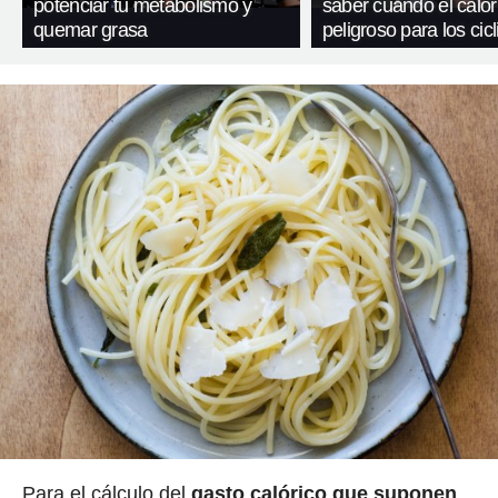
potenciar tu metabolismo y
saber cuándo el calor
quemar grasa
peligroso para los cicl
Para el cálculo del
gasto calórico que suponen