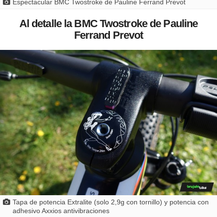
Espectacular BMC Twostroke de Pauline Ferrand Prevot
Al detalle la BMC Twostroke de Pauline
Ferrand Prevot
Tapa de potencia Extralite (solo 2,9g con tornillo) y potencia con
adhesivo Axxios antivibraciones