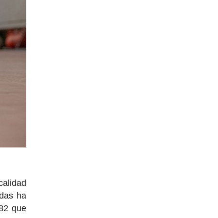
calidad
idas ha
 82 que