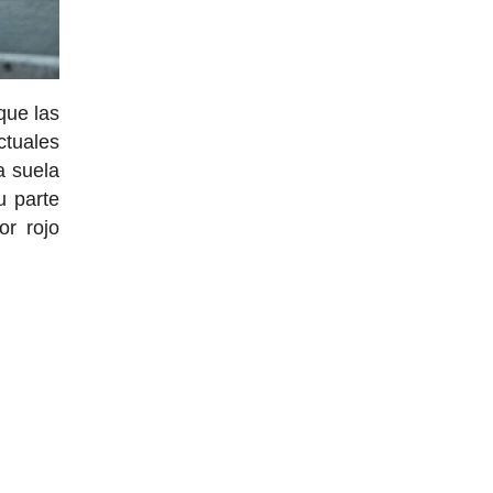
que las
ctuales
a suela
u parte
or rojo