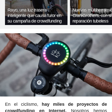
Rayo, una luz trasera
Nuevas multiherrami
inteligente que causa furor en
Crankbrothers, con s
su campaña de crowdfunding
reparación tubeless
En el ciclismo,
hay miles de proyectos de
crowdfunding en Internet.
Nosotros hemos