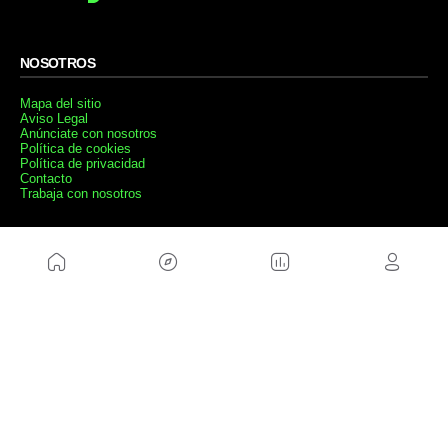
NOSOTROS
Mapa del sitio
Aviso Legal
Anúnciate con nosotros
Política de cookies
Política de privacidad
Contacto
Trabaja con nosotros
WEBS AMIGAS
MusickMag
SÍGUENOS
Suscríbete a nuestro newsletter
Enviar