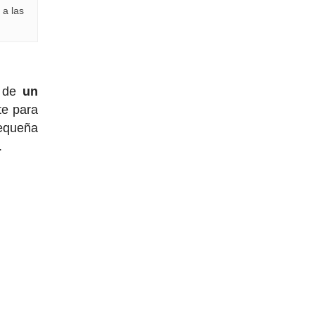
 a las
a de
un
te para
pequeña
o.