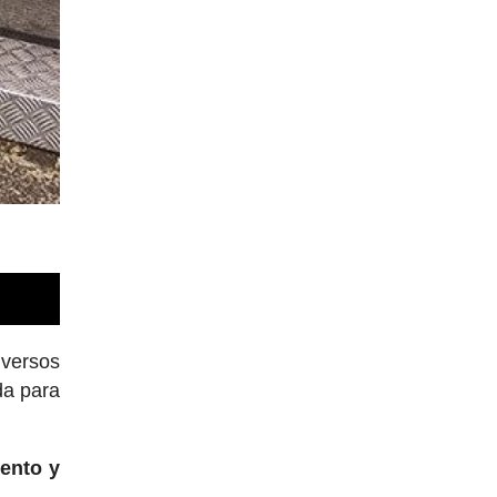
iversos
da para
ento y