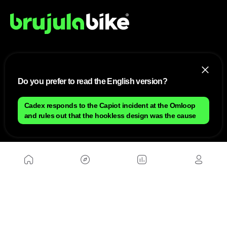
NOSOTROS
Do you prefer to read the English version?
Mapa del sitio
Aviso Legal
Anúnciate con nosotros
Cadex responds to the Capiot incident at the Omloop
Política de cookies
and rules out that the hookless design was the cause
Política de privacidad
Contacto
Trabaja con nosotros
WEBS AMIGAS
MusickMag
SÍGUENOS
Suscríbete a nuestro newsletter