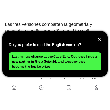
Las tres versiones comparten la geometría y
cinemática que llevaron a Samara Maxwell a
conquistar la Copa del Mundo XCO, así como la
fabricación en el propio centro de producción de
Do you prefer to read the English version?
Decathlon en Lille.
Last-minute change at the Cape Epic: Courtney finds a
La apuesta por mantener los mismos estándares
new partner in Greta Seiwald, and together they
become the top favorites
de rigidez y eficiencia demuestra que la marca
quiere romper la barrera entre la alta competición y
el usuario avanzado, ofreciendo una bici de élite a
distintos niveles de equipamiento.