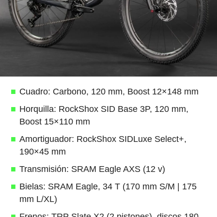
Cuadro: Carbono, 120 mm, Boost 12×148 mm
Horquilla: RockShox SID Base 3P, 120 mm,
Boost 15×110 mm
Amortiguador: RockShox SIDLuxe Select+,
190×45 mm
Transmisión: SRAM Eagle AXS (12 v)
Bielas: SRAM Eagle, 34 T (170 mm S/M | 175
mm L/XL)
Frenos: TRP Slate X2 (2 pistones), discos 180