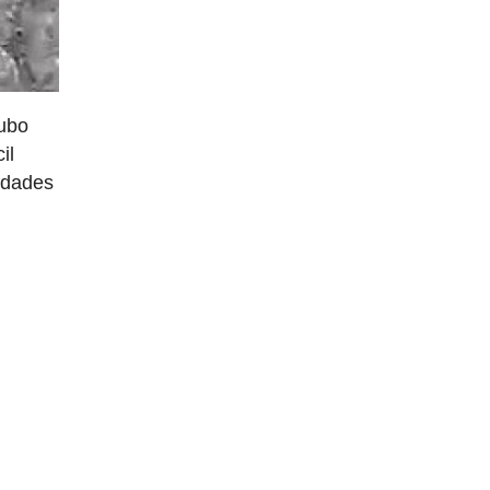
tubo
il
vedades