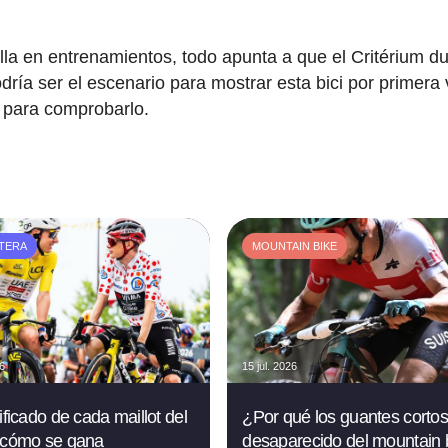
lla en entrenamientos, todo apunta a que el Critérium d
odría ser el escenario para mostrar esta bici por primera 
 para comprobarlo.
TERA
MOUNTAIN BIKE
26
15 jul. 2026
ificado de cada maillot del
¿Por qué los guantes corto
 cómo se gana
desaparecido del mountain 