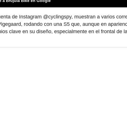
e a Brújula Bike en Google
uenta de Instagram @cyclingspy, muestran a varios corr
o Vigegaard, rodando con una S5 que, aunque en aparienc
ios clave en su diseño, especialmente en el frontal de l