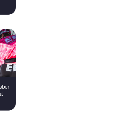
saber
al