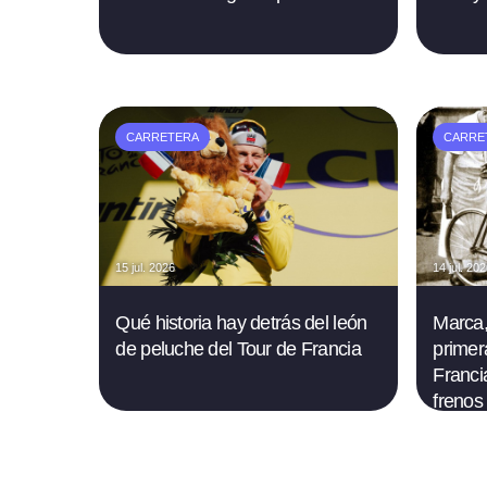
CARRETERA
CARRE
15 jul. 2026
14 jul. 20
Qué historia hay detrás del león
Marca,
de peluche del Tour de Francia
primer
Francia
frenos