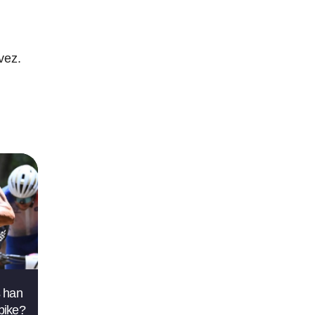
u
vez.
s han
bike?