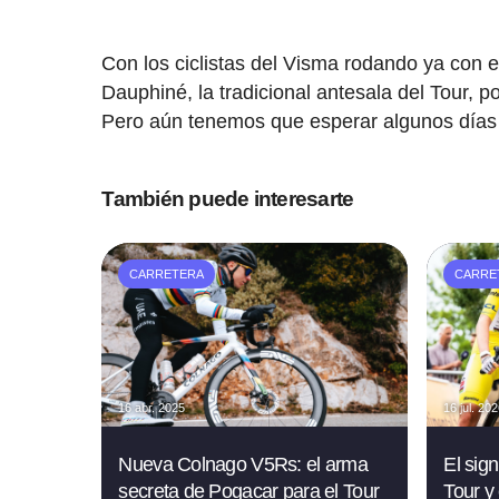
Con los ciclistas del Visma rodando ya con e
Dauphiné, la tradicional antesala del Tour, p
Pero aún tenemos que esperar algunos días
También puede interesarte
CARRETERA
CARRE
16 abr. 2025
16 jul. 20
Nueva Colnago V5Rs: el arma
El sign
secreta de Pogacar para el Tour
Tour y