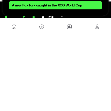
A new Fox fork caught in the XCO World Cup
NOSOTROS
Mapa del sitio
Aviso Legal
Anúnciate con nosotros
Política de cookies
Política de privacidad
Contacto
Trabaja con nosotros
WEBS AMIGAS
MusickMag
SÍGUENOS