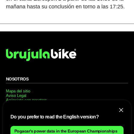
mañana hasta su conclusión en torno a las 17:25.
NOSOTROS
Mapa del sitio
Aviso Legal
Anúnciate con nosotros
Política de cookies
Política de privacidad
Contacto
Do you prefer to read the English version?
Trabaja con nosotros
Pogacar's power data in the European Championships
WEBS AMIGAS