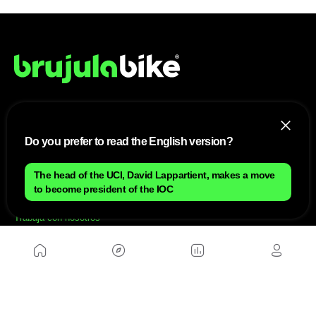
NOSOTROS
Do you prefer to read the English version?
Mapa del sitio
Aviso Legal
The head of the UCI, David Lappartient, makes a move
Anúnciate con nosotros
Política de cookies
to become president of the IOC
Política de privacidad
Contacto
Trabaja con nosotros
WEBS AMIGAS
MusickMag
SÍGUENOS