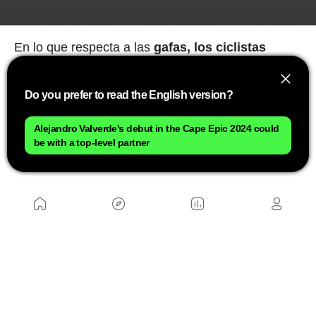
En lo que respecta a las
gafas, los ciclistas
dispondrán de los modelos Van Rysel Perf 900
y Perf 900 light.
Unas monturas de pantalla
Do you prefer to read the English version?
amplia y diseño actual en la que no se escatiman
en aspectos técnicos equipando lentes Zeiss, NTX
Alejandro Valverde's debut in the Cape Epic 2024 could
y las fotocromáticas Transitions sobre unas
be with a top-level partner
monturas superesbeltas y ligeras.