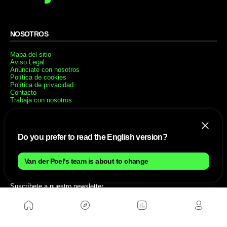
NOSOTROS
Mapa del sitio
Aviso Legal
Anúnciate con nosotros
Política de cookies
Política de privacidad
Contacto
Trabaja con nosotros
WEBS AMIGAS
Do you prefer to read the English version?
MusickMag
Van der Poel's team is about to change
SÍGUENOS
Suscríbete a nuestro newsletter
Enviar