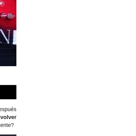
después
 volver
mente?