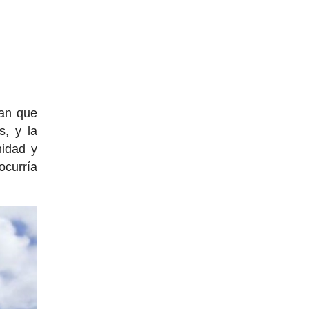
man que
s, y la
nidad y
ocurría