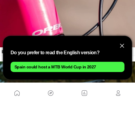
Nuevo manilla integrado OC MP10
Do you prefer to read the English version?
Spain could host a MTB World Cup in 2027