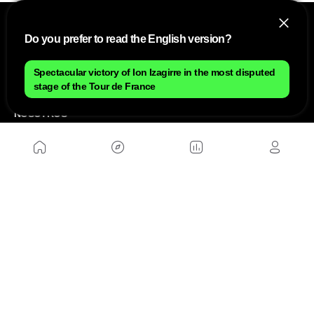
Do you prefer to read the English version?
Spectacular victory of Ion Izagirre in the most disputed
stage of the Tour de France
NOSOTROS
Mapa del sitio
Aviso Legal
Anúnciate con nosotros
Política de cookies
Política de privacidad
Contacto
Trabaja con nosotros
WEBS AMIGAS
MusickMag
SÍGUENOS