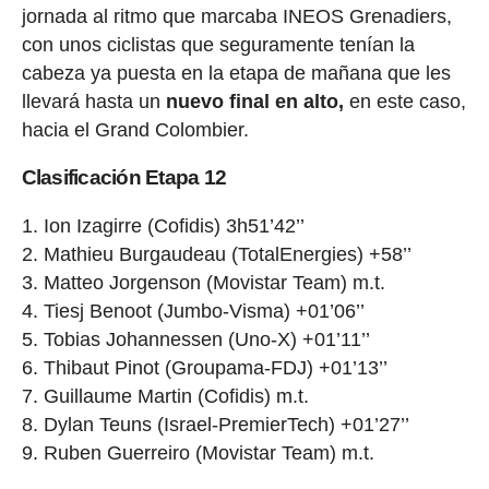
jornada al ritmo que marcaba INEOS Grenadiers,
con unos ciclistas que seguramente tenían la
cabeza ya puesta en la etapa de mañana que les
llevará hasta un
nuevo final en alto,
en este caso,
hacia el Grand Colombier.
Clasificación Etapa 12
Ion Izagirre (Cofidis) 3h51’42’’
Mathieu Burgaudeau (TotalEnergies) +58’’
Matteo Jorgenson (Movistar Team) m.t.
Tiesj Benoot (Jumbo-Visma) +01’06’’
Tobias Johannessen (Uno-X) +01’11’’
Thibaut Pinot (Groupama-FDJ) +01’13’’
Guillaume Martin (Cofidis) m.t.
Dylan Teuns (Israel-PremierTech) +01’27’’
Ruben Guerreiro (Movistar Team) m.t.