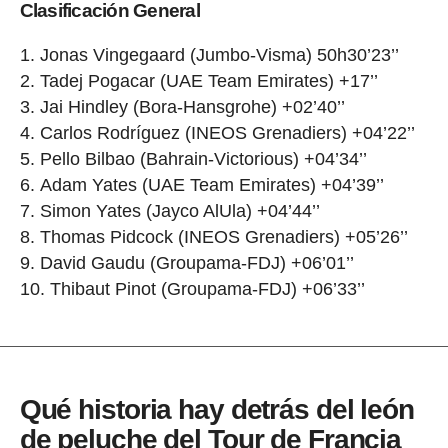
Clasificación General
Jonas Vingegaard (Jumbo-Visma) 50h30’23’’
Tadej Pogacar (UAE Team Emirates) +17’’
Jai Hindley (Bora-Hansgrohe) +02’40’’
Carlos Rodríguez (INEOS Grenadiers) +04’22’’
Pello Bilbao (Bahrain-Victorious) +04’34’’
Adam Yates (UAE Team Emirates) +04’39’’
Simon Yates (Jayco AlUla) +04’44’’
Thomas Pidcock (INEOS Grenadiers) +05’26’’
David Gaudu (Groupama-FDJ) +06’01’’
Thibaut Pinot (Groupama-FDJ) +06’33’’
Qué historia hay detrás del león
de peluche del Tour de Francia