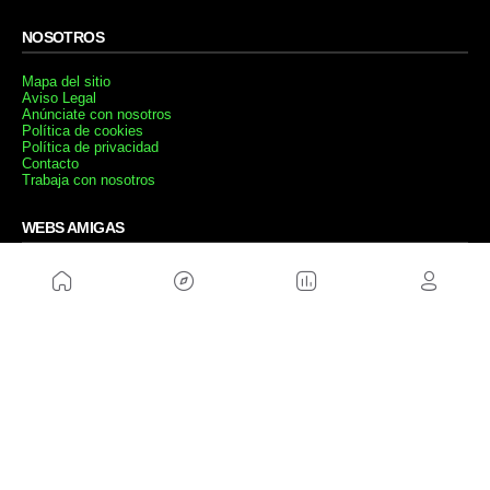
NOSOTROS
Mapa del sitio
Aviso Legal
Anúnciate con nosotros
Política de cookies
Política de privacidad
Contacto
Trabaja con nosotros
WEBS AMIGAS
MusickMag
SÍGUENOS
Suscríbete a nuestro newsletter
Enviar