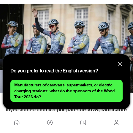
Do you prefer to read the English version?
Manufacturers of caravans, supermarkets, or electric
charging stations: what do the sponsors of the World
Tour 2026 do?
Esta temporada ha recibido una importante
inyección económica por parte de
XDS, fabricante
chino de fibra de carbono y bicicletas
de este
material que, hasta ahora sólo elaboraban para
terceros. Acompaña a su llegada al equipo kazajo