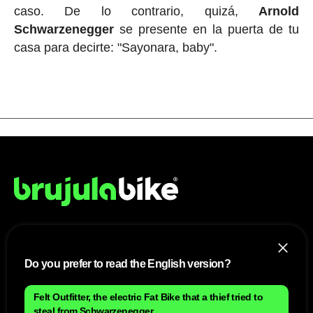
caso. De lo contrario, quizá,
Arnold
Schwarzenegger
se presente en la puerta de tu
casa para decirte: "Sayonara, baby".
NOSOTROS
Do you prefer to read the English version?
Mapa del sitio
Aviso Legal
Felt Outfitter, the electric Fat Bike that a thief tried to
Anúnciate con nosotros
Política de cookies
steal from Schwarzenegger