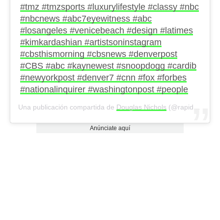
#tmz #tmzsports #luxurylifestyle #classy #nbc
#nbcnews #abc7eyewitness #abc
#losangeles #venicebeach #design #latimes
#kimkardashian #artistsoninstagram
#cbsthismorning #cbsnews #denverpost
#CBS #abc #kaynewest #snoopdogg #cardib
#newyorkpost #denver7 #cnn #fox #forbes
#nationalinquirer #washingtonpost #people
Una publicación compartida de
Douglas Nichols
(@rapidsvideogroupllc) el
Anúnciate aquí