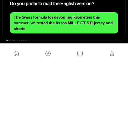
Do you prefer to read the English version?
The Swiss formula for devouring kilometers this
summer: we tested the Assos MILLE GT S11 jersey and
shorts
NOSOTROS
Mapa del sitio
Aviso Legal
Anúnciate con nosotros
Política de cookies
Política de privacidad
Contacto
Trabaja con nosotros
WEBS AMIGAS
MusickMag
SÍGUENOS
Suscríbete a nuestro newsletter