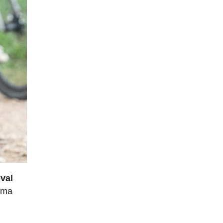
oval
irma