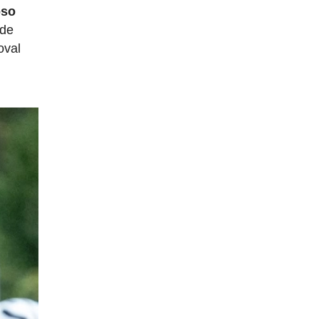
oso
 de
oval