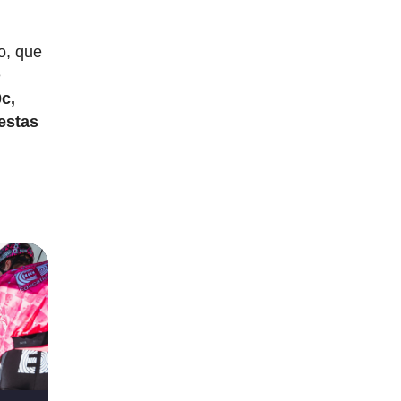
o, que
e
c,
estas