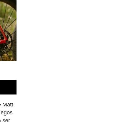
e Matt
uegos
a ser