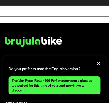
NOSOTROS
Do you prefer to read the English version?
Mapa del sitio
Aviso Legal
Anúnciate con nosotros
The Van Rysel Roadr 900 Perf photochromic glasses
Política de cookies
are perfect for this time of year and now have a
Política de privacidad
Contacto
discount
Trabaja con nosotros
WEBS AMIGAS