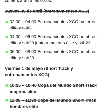
comenzarán a las 02:00.
Jueves 30 de abril (entrenamientos XCO)
02:00 – 04:00 Entrenamientos XCO mujeres
élite y sub2
04:00 – 06:00 Entrenamientos XCO hombres
élite y sub23 junto a mujeres élite y sub23
06:00 – 08:00 Entrenamientos XCO hombres
élite y sub23
Viernes 1 de mayo (Short Track y
entrenamientos XCO)
10:15 – 10:40 Copa del Mundo Short Track
mujeres élite
11:05 – 11:30 Copa del Mundo Short Track
hombres élite