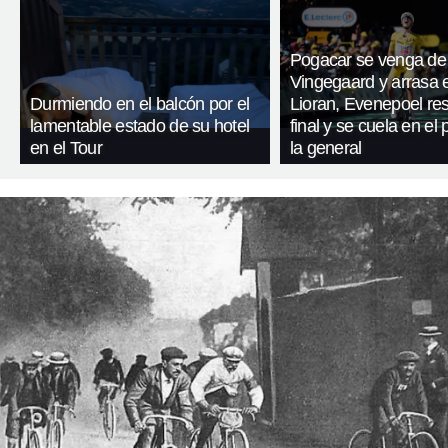
Pogacar se venga de
Vingegaard y arrasa 
Durmiendo en el balcón por el
Lioran, Evenepoel res
lamentable estado de su hotel
final y se cuela en el
en el Tour
la general