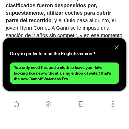
clasificados fueron desposeídos por,
supuestamente, utilizar coches para cubrir
parte del recorrido
, y el título pasa al quinto, el
joven Henri Cornet. A Garin se le impuso una
sanción de 2 años sin competir, y en ese momento
decidió retirarse del ciclismo profesional. Nunca
sabremos si aquello fue justo o no, aunque él
Do you prefer to read the English version?
siempre defendió su inocencia. Lo que está claro
es que, por encima de cualquier consideración
You only need this and a cloth to leave your bike
deportiva, aquellos hombres que recorrían
looking like new without a single drop of water: that's
the new Damoff Waterless Pro
distancias imposibles tirando con sus piernas de
'maquinaria pesada' eran auténticos titanes.