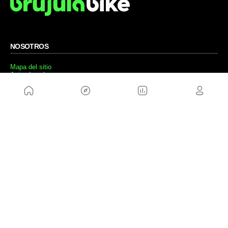
NOSOTROS
Mapa del sitio
Aviso Legal
Anúnciate con nosotros
Política de cookies
Política de privacidad
Contacto
Trabaja con nosotros
WEBS AMIGAS
MusickMag
SÍGUENOS
Suscríbete a nuestro newsletter
Enviar