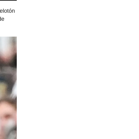
pelotón
de