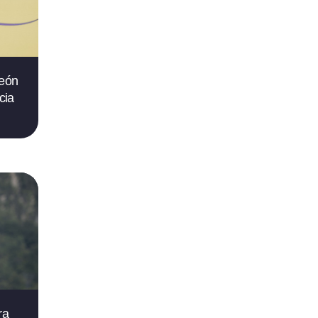
león
cia
ra