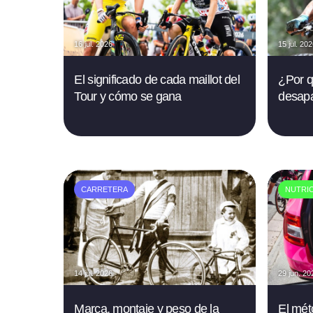
16 jul. 2026
15 jul. 20
El significado de cada maillot del
¿Por q
Tour y cómo se gana
desapa
CARRETERA
NUTRI
14 jul. 2026
29 jun. 20
Marca, montaje y peso de la
El mét