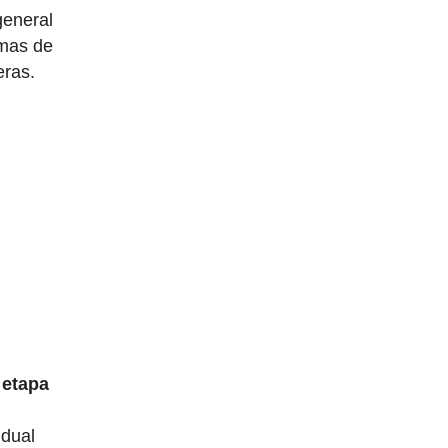
general
emas de
eras.
etapa
idual