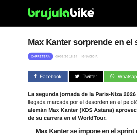
Max Kanter sorprende en el sp
CARRETERA
09/03/26 18:14
IGNACIO P.
Facebook
Twitter
Whatsa
La segunda jornada de la París-Niza 202
llegada marcada por el desorden en el pelotó
alemán Max Kanter (XDS Astana) aprovech
de su carrera en el WorldTour.
Max Kanter se impone en el sprint 