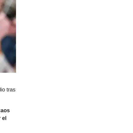
io tras
caos
 el