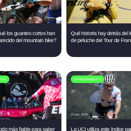
26
15 jul. 2026
ué los guantes cortos han
Qué historia hay detrás del 
recido del mountain bike?
de peluche del Tour de Fran
CIÓN
ENTRENAMIENTO
26
23 jun. 2026
odo más fiable para saber
La UCI utiliza este índice pa