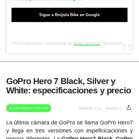
Sigue a Brújula Bike en Google
Una publicación compartida de
Nino Schurter
(@nschurter) el
28
GoPro Hero 7 Black, Silver y
White: especificaciones y precio
EQUIPAMIENTO CICLISTA
20/09/18 17:11
IGNACIO P.
La última cámara de GoPro se llama GoPro Hero7
y llega en tres versiones con espeficicaciones y
precios diferentes. La
GoPro Hero7 Black, GoPro