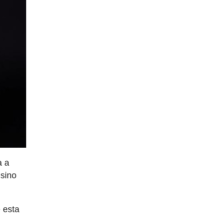
a a
 sino
e esta