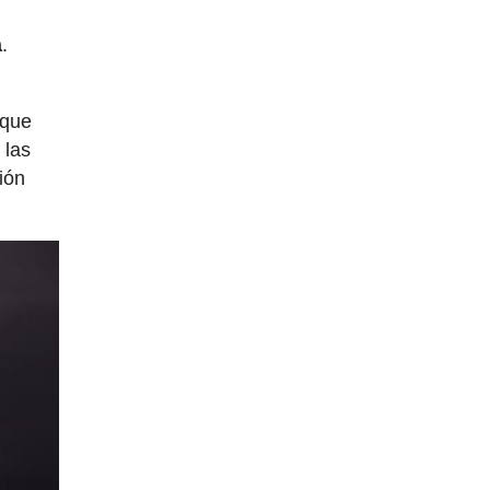
l
a
.
 que
 las
ión