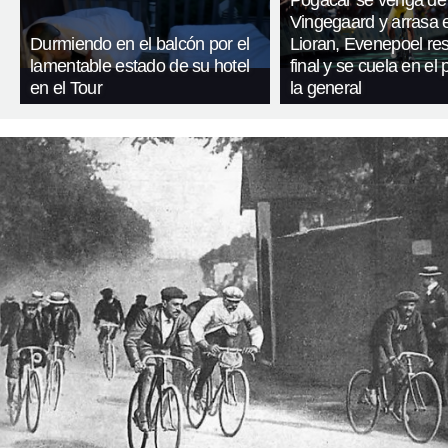
Pogacar se venga de
Vingegaard y arrasa 
Durmiendo en el balcón por el
Lioran, Evenepoel res
lamentable estado de su hotel
final y se cuela en el
en el Tour
la general