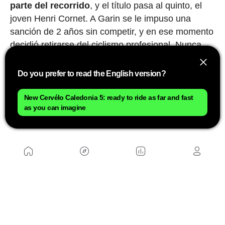
parte del recorrido
, y el título pasa al quinto, el
joven Henri Cornet. A Garin se le impuso una
sanción de 2 años sin competir, y en ese momento
decidió retirarse del ciclismo profesional. Nunca
sabremos si aquello fue justo o no, aunque él
siempre defendió su inocencia. Lo que está claro
Do you prefer to read the English version?
es que, por encima de cualquier consideración
deportiva, aquellos hombres que recorrían
New Cervélo Caledonia 5: ready to ride as far and fast
as you can imagine
distancias imposibles tirando con sus piernas de
'maquinaria pesada' eran auténticos titanes.