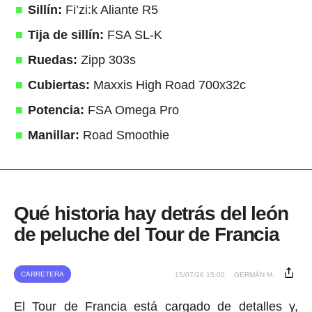
Sillín:
Fi’zi:k Aliante R5
Tija de sillín:
FSA SL-K
Ruedas:
Zipp 303s
Cubiertas:
Maxxis High Road 700x32c
Potencia:
FSA Omega Pro
Manillar:
Road Smoothie
Qué historia hay detrás del león
de peluche del Tour de Francia
CARRETERA
15/07/26 15:00
GERMÁN M.
El Tour de Francia está cargado de detalles y,