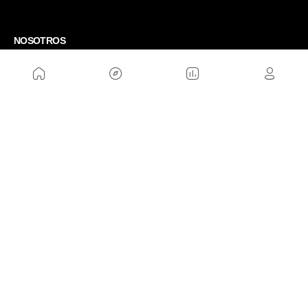
NOSOTROS
Mapa del sitio
Aviso Legal
Anúnciate con nosotros
Política de cookies
Política de privacidad
Contacto
Trabaja con nosotros
WEBS AMIGAS
MusickMag
SÍGUENOS
Suscríbete a nuestro newsletter
Enviar