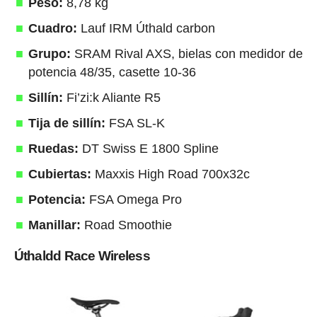
Peso:
8,78 kg
Cuadro:
Lauf IRM Úthald carbon
Grupo:
SRAM Rival AXS, bielas con medidor de
potencia 48/35, casette 10-36
Sillín:
Fi’zi:k Aliante R5
Tija de sillín:
FSA SL-K
Ruedas:
DT Swiss E 1800 Spline
Cubiertas:
Maxxis High Road 700x32c
Potencia:
FSA Omega Pro
Manillar:
Road Smoothie
Úthaldd Race Wireless