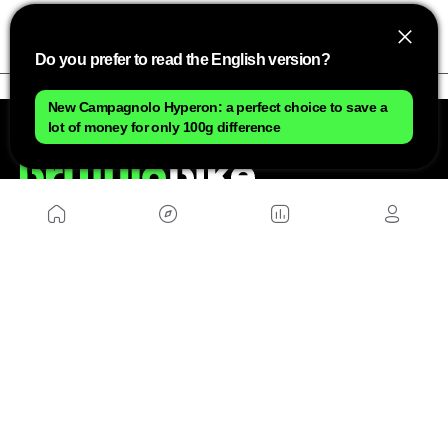
costumbre.
Do you prefer to read the English version?
New Campagnolo Hyperon: a perfect choice to save a
lot of money for only 100g difference
NOSOTROS
Mapa del sitio
Aviso Legal
Anúnciate con nosotros
Política de cookies
Política de privacidad
Contacto
Trabaja con nosotros
WEBS AMIGAS