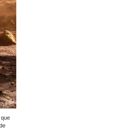
a que
 de