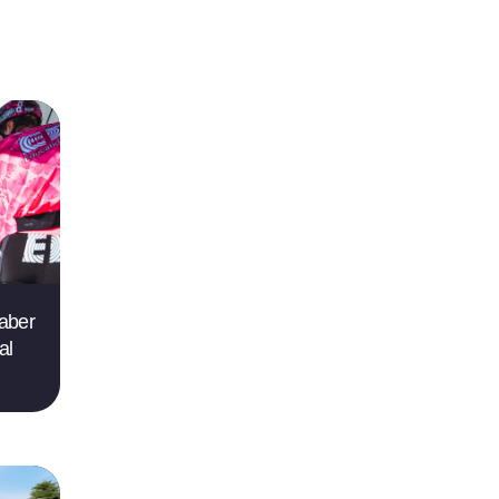
saber
al