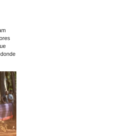
eam
lores
que
a donde