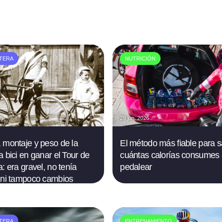
TERA
NUTRICIÓN
26
29 jun. 2026
 montaje y peso de la
El método más fiable para 
a bici en ganar el Tour de
cuántas calorías consumes 
: era gravel, no tenía
pedalear
 ni tampoco cambios
TERA
ENTRENAMIENTO