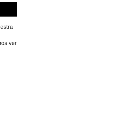
uestra
mos ver