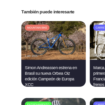
También puede interesarte
MOUNTAIN BIKE
CARRE
1 abr. 2025
14 jul. 20
Simon Andreassen estrena en
Marca,
Brasil su nueva Orbea Oiz
primer
edición Campeón de Europa
Francia
XCC
frenos
ENTRENAMIENTO
CARRE