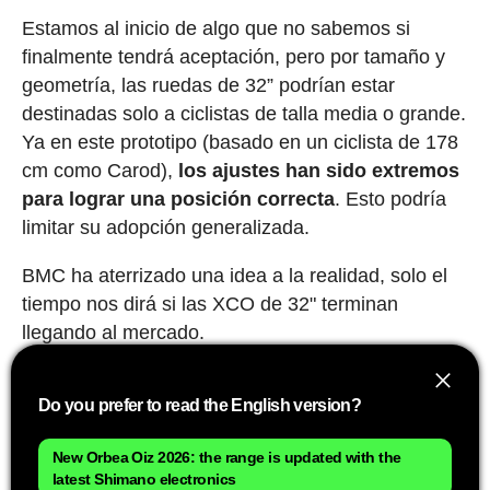
Estamos al inicio de algo que no sabemos si
finalmente tendrá aceptación, pero por tamaño y
geometría, las ruedas de 32” podrían estar
destinadas solo a ciclistas de talla media o grande.
Ya en este prototipo (basado en un ciclista de 178
cm como Carod),
los ajustes han sido extremos
para lograr una posición correcta
. Esto podría
limitar su adopción generalizada.
BMC ha aterrizado una idea a la realidad, solo el
tiempo nos dirá si las XCO de 32" terminan
llegando al mercado.
Con esta presentación se puede decir que
la
Do you prefer to read the English version?
llegada de las 32” no es inminente, pero
tampoco es un disparate.
El Impec Lab de BMC
New Orbea Oiz 2026: the range is updated with the
ha abierto un camino que otras muchas ya podrían
latest Shimano electronics