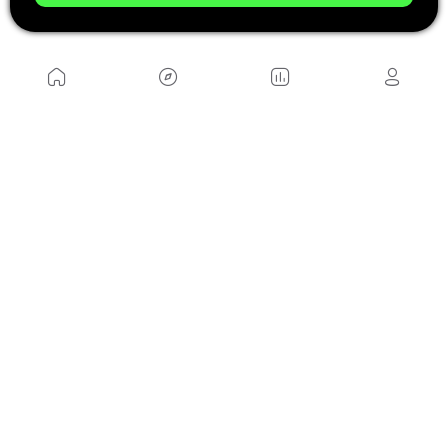
estar recorriendo.
NOSOTROS
Mapa del sitio
Aviso Legal
Anúnciate con nosotros
Política de cookies
Política de privacidad
Contacto
Trabaja con nosotros
WEBS AMIGAS