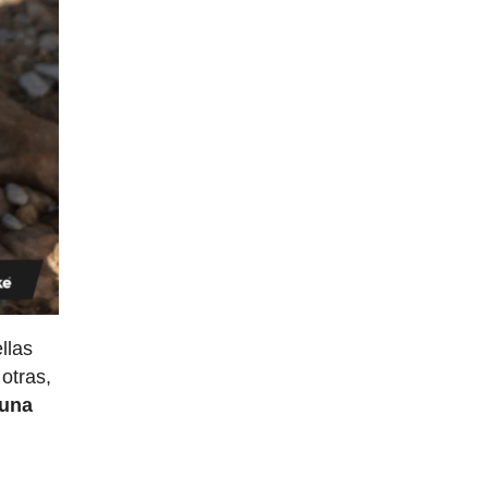
llas
otras,
 una