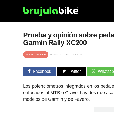
Prueba y opinión sobre ped
Garmin Rally XC200
MOUNTAIN BIKE
09/06/25 07:35
JULIO S
Facebook
Twitter
Whatsa
Los potenciómetros integrados en los pedales
enfocados al MTB o Gravel hay dos que acap
modelos de Garmin y de Favero.