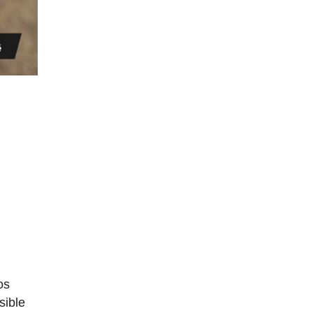
os
sible