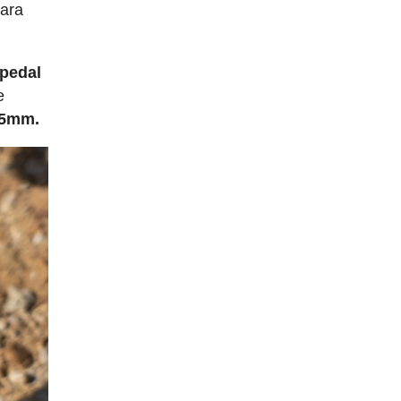
para
 pedal
e
,5mm.