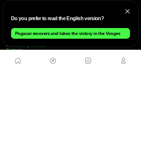
NOSOTROS
Do you prefer to read the English version?
Mapa del sitio
Aviso Legal
Pogacar recovers and takes the victory in the Vosges
Anúnciate con nosotros
Política de cookies
Política de privacidad
Contacto
Trabaja con nosotros
WEBS AMIGAS
MusickMag
SÍGUENOS
Suscríbete a nuestro newsletter
Enviar