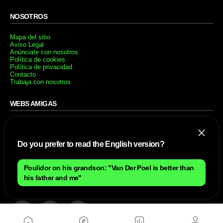
NOSOTROS
Mapa del sitio
Aviso Legal
Anúnciate con nosotros
Política de cookies
Política de privacidad
Contacto
Trabaja con nosotros
WEBS AMIGAS
MusickMag
Do you prefer to read the English version?
SÍGUENOS
Suscríbete a nuestro newsletter
Poulidor on his grandson: "Van Der Poel is better than
his father and me"
Enviar