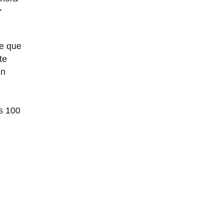
r
te que
te
in
s 100