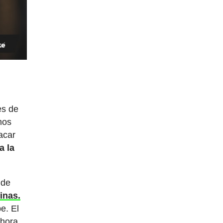
es de
mos
acar
a la
 de
inas.
e. El
ahora