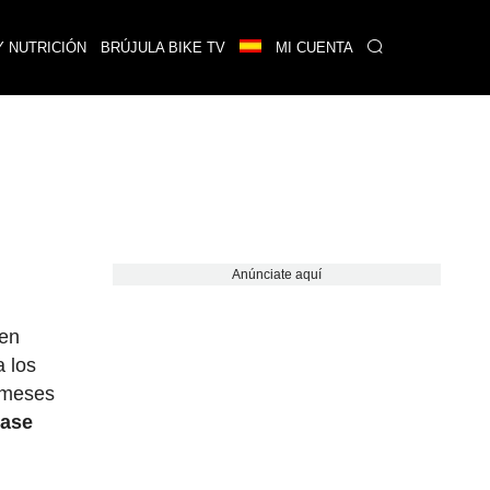
Y NUTRICIÓN
BRÚJULA BIKE TV
MI CUENTA
Anúnciate aquí
ren
a los
s meses
base