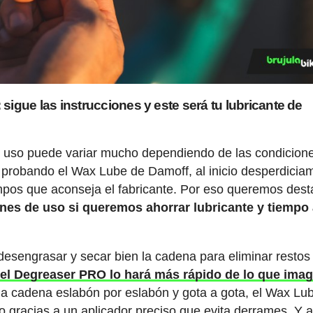
igue las instrucciones y este será tu lubricante de
e uso puede variar mucho dependiendo de las condicion
o, probando el Wax Lube de Damoff, al inicio desperdicia
iempos que aconseja el fabricante. Por eso queremos dest
nes de uso si queremos ahorrar lubricante y tiempo 
esengrasar y secar bien la cadena para eliminar restos
el Degreaser PRO lo hará más rápido de lo que imag
e la cadena eslabón por eslabón y gota a gota, el Wax Lub
o gracias a un aplicador preciso que evita derrames. Y 