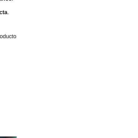
cta
.
roducto