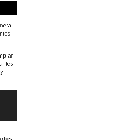
anera
entos
impiar
santes
ay
arlos
.