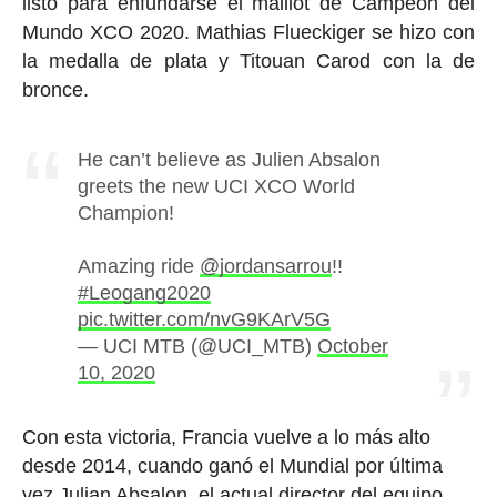
listo para enfundarse el maillot de Campeón del
Mundo XCO 2020. Mathias Flueckiger se hizo con
la medalla de plata y Titouan Carod con la de
bronce.
He can’t believe as Julien Absalon
greets the new UCI XCO World
Champion!
Amazing ride
@jordansarrou
!!
#Leogang2020
pic.twitter.com/nvG9KArV5G
— UCI MTB (@UCI_MTB)
October
10, 2020
Con esta victoria, Francia vuelve a lo más alto
desde 2014, cuando ganó el Mundial por última
vez Julian Absalon, el actual director del equipo