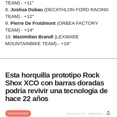
TEAM) - +11"
Joshua Dubau
(DECATHLON FORD RACING
TEAM) - +12"
Pierre De Froidmont
(ORBEA FACTORY
TEAM) - +14"
Maximilian Brandl
(LEXWARE
MOUNTAINBIKE TEAM) - +16"
Esta horquilla prototipo Rock
Shox XCO con barras doradas
podría revivir una tecnología de
hace 22 años
MOUNTAIN BIKE
20/11/24 07:00
IGNACIO P.