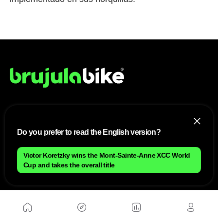
NOSOTROS
Do you prefer to read the English version?
Mapa del sitio
Aviso Legal
Anúnciate con nosotros
Victor Koretzky wins the Mont-Sainte-Anne XCC World
Política de cookies
Cup and takes the overall title
Política de privacidad
Contacto
Trabaja con nosotros
WEBS AMIGAS