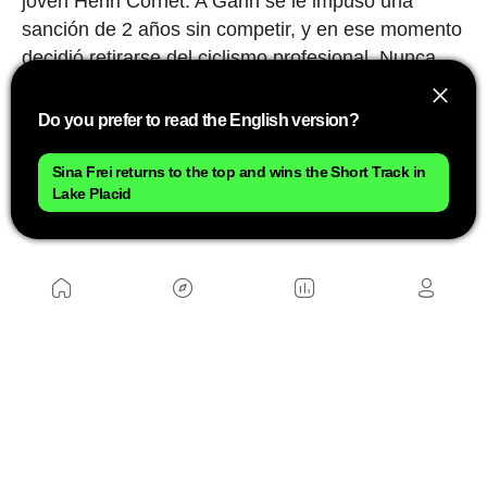
joven Henri Cornet. A Garin se le impuso una
sanción de 2 años sin competir, y en ese momento
decidió retirarse del ciclismo profesional. Nunca
sabremos si aquello fue justo o no, aunque él
siempre defendió su inocencia. Lo que está claro
Do you prefer to read the English version?
es que, por encima de cualquier consideración
deportiva, aquellos hombres que recorrían
Sina Frei returns to the top and wins the Short Track in
Lake Placid
distancias imposibles tirando con sus piernas de
'maquinaria pesada' eran auténticos titanes.