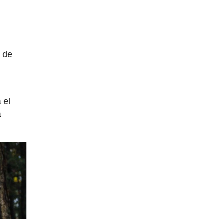
o de
 el
a