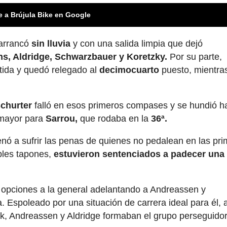
e a Brújula Bike en Google
 arrancó
sin lluvia
y con una salida limpia que dejó
ns, Aldridge, Schwarzbauer y Koretzky.
Por su parte,
tida y quedó relegado al
decimocuarto
puesto, mientra
churter
falló en esos primeros compases y se hundió ha
mayor para
Sarrou,
que rodaba en la
36ª.
nó a sufrir las penas de quienes no pedalean en las pr
ples tapones,
estuvieron sentenciados a padecer una
s opciones a la general adelantando a Andreassen y
. Espoleado por una situación de carrera ideal para él, 
k, Andreassen y Aldridge formaban el grupo perseguidor