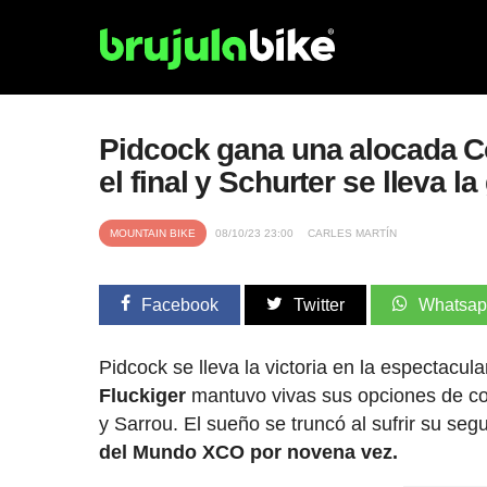
Pidcock gana una alocada C
el final y Schurter se lleva la
MOUNTAIN BIKE
08/10/23 23:00
CARLES MARTÍN
Facebook
Twitter
Whatsa
Pidcock se lleva la victoria en la especta
Fluckiger
mantuvo vivas sus opciones de cons
y Sarrou. El sueño se truncó al sufrir su se
del Mundo XCO por novena vez.