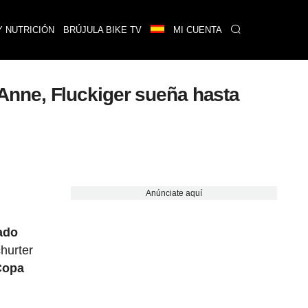
Y NUTRICIÓN
BRÚJULA BIKE TV
MI CUENTA
nne, Fluckiger sueña hasta
Anúnciate aquí
ado
churter
Copa