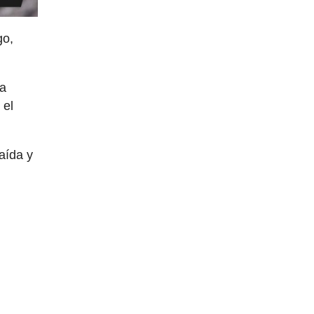
go,
a
 el
aída y