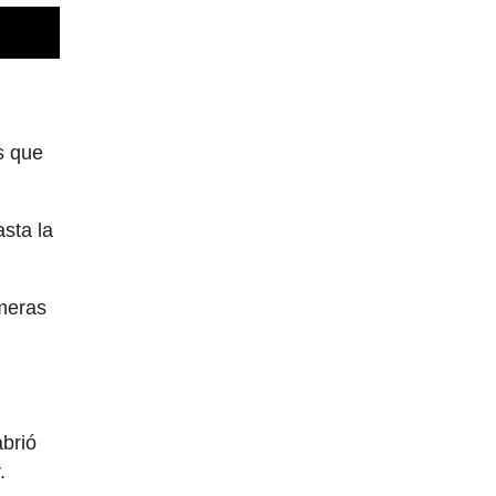
s que
sta la
imeras
abrió
.