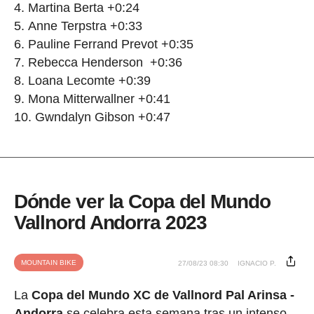
Martina Berta +0:24
Anne Terpstra +0:33
Pauline Ferrand Prevot +0:35
Rebecca Henderson +0:36
Loana Lecomte +0:39
Mona Mitterwallner +0:41
Gwndalyn Gibson +0:47
Dónde ver la Copa del Mundo
Vallnord Andorra 2023
MOUNTAIN BIKE
27/08/23 08:30
IGNACIO P.
La
Copa del Mundo XC de Vallnord Pal Arinsa -
Andorra
se celebra esta semana tras un intenso