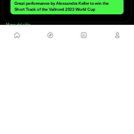
Great performance by Alessandra Keller to win the
Short Track of the Vallnord 2023 World Cup
NOSOTROS
Mapa del sitio
Aviso Legal
Anúnciate con nosotros
Política de cookies
Política de privacidad
Contacto
Trabaja con nosotros
WEBS AMIGAS
MusickMag
SÍGUENOS
Suscríbete a nuestro newsletter
Enviar