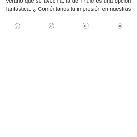
verano que se avecina, la de Thule es una opción
fantástica. ¿¡Coméntanos tu impresión en nuestras
redes sociales!
NOSOTROS
Mapa del sitio
Aviso Legal
Anúnciate con nosotros
Política de cookies
Política de privacidad
Contacto
Trabaja con nosotros