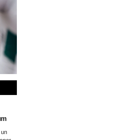
ium
, un