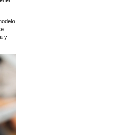
tener
 modelo
te
a y