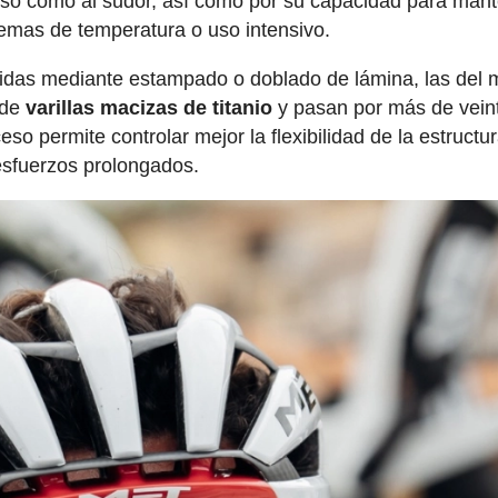
l uso como al sudor, así como por su capacidad para man
emas de temperatura o uso intensivo.
tenidas mediante estampado o doblado de lámina, las del
 de
varillas macizas de titanio
y pasan por más de vein
o permite controlar mejor la flexibilidad de la estructur
esfuerzos prolongados.