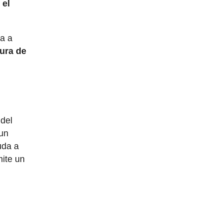
 el
ta a
tura de
 del
 un
uda a
mite un