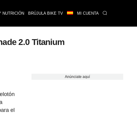
Y NUTRICIÓN
BRÚJULA BIKE TV
MI CUENTA
hade 2.0 Titanium
Anúnciate aquí
elotón
a
ara el