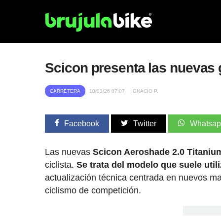
Scicon presenta las nuevas 
CARRETERA
10/03/26 07:07
IGNACIO P.
Facebook
Twitter
Whatsa
Las nuevas
Scicon Aeroshade 2.0 Titaniu
ciclista.
Se trata del modelo que suele util
actualización técnica centrada en nuevos ma
ciclismo de competición.