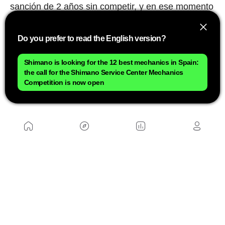
sanción de 2 años sin competir, y en ese momento
decidió retirarse del ciclismo profesional. Nunca
sabremos si aquello fue justo o no, aunque él
Do you prefer to read the English version?
siempre defendió su inocencia. Lo que está claro
es que, por encima de cualquier consideración
Shimano is looking for the 12 best mechanics in Spain:
deportiva, aquellos hombres que recorrían
the call for the Shimano Service Center Mechanics
Competition is now open
distancias imposibles tirando con sus piernas de
'maquinaria pesada' eran auténticos titanes.
NOSOTROS