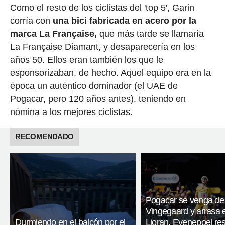
Como el resto de los ciclistas del 'top 5', Garin
corría con
una bici fabricada en acero por la
marca La Française,
que más tarde se llamaría
La Française Diamant, y desaparecería en los
años 50. Ellos eran también los que le
esponsorizaban, de hecho. Aquel equipo era en la
época un auténtico dominador (el UAE de
Pogacar, pero 120 años antes), teniendo en
nómina a los mejores ciclistas.
RECOMENDADO
Pogacar se venga de
Vingegaard y arrasa 
Durmiendo en el balcón por el
Lioran, Evenepoel res