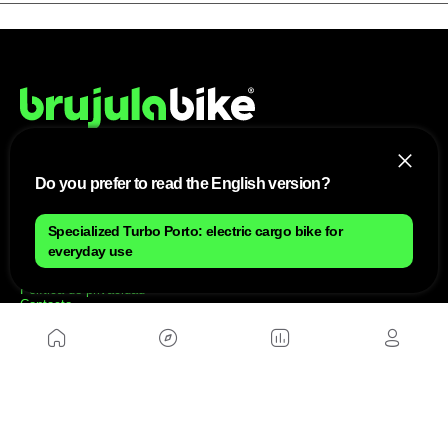
Do you prefer to read the English version?
NOSOTROS
Mapa del sitio
Specialized Turbo Porto: electric cargo bike for
Aviso Legal
everyday use
Anúnciate con nosotros
Política de cookies
Política de privacidad
Contacto
Trabaja con nosotros
WEBS AMIGAS
MusickMag
SÍGUENOS